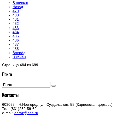
В начало
Назад
479
480
481
482
483
484
485
486
487
488
Вперёд
В конец
Страница 484 из 699
Поиск
Контакты
603058 г. Н.Новгород, ул. Суздальская, 58 (Карповская церковь).
Тел. (831)259-59-62
e-mail:
obraz@nne.ru