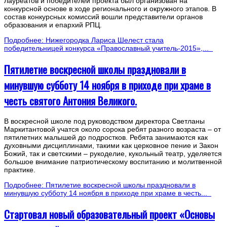
лауреатов и победителей проекта был организован на
конкурсной основе в ходе регионального и окружного этапов. В
состав конкурсных комиссий вошли представители органов
образования и епархий РПЦ.
Подробнее: Нижегородка Лариса Шелест стала
победительницей конкурса «Православный учитель-2015»,...
Пятилетие воскресной школы праздновали в
минувшую субботу 14 ноября в приходе при храме в
честь святого Антония Великого.
В воскресной школе под руководством директора Светланы
Маркитантовой учатся около сорока ребят разного возраста – от
пятилетних малышей до подростков. Ребята занимаются как
духовными дисциплинами, такими как церковное пение и Закон
Божий, так и светскими – рукоделие, кукольный театр, уделяется
большое внимание патриотическому воспитанию и молитвенной
практике.
Подробнее: Пятилетие воскресной школы праздновали в
минувшую субботу 14 ноября в приходе при храме в честь...
Стартовал новый образовательный проект «Основы