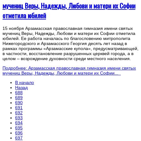
мучениц Веры, Надежды, Любови и матери их Софии
отметила юбилей
15 ноября Арзамасская православная гимназия имени святых
мучениц Веры, Надежды, Любови и матери их Софии отметила
юбилей. Ее работа началась по благословению митрополита
Нижегородского и Арзамасского Георгия десять лет назад в
рамках программы «Арзамасские купола», предусматривающей,
в частности, восстановление разрушенных церквей города, а в
целом – возрождение духовности среди местного населения.
Подробнее: Арзамасская православная гимназия имени святых
мучениц Веры, Надежды, Любови и матери их Софии...
В начало
Назад
688
689
690
691
692
693
694
695
696
697